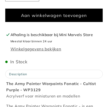
verlagen
verhogen
voor
voor
Aan winkelwagen toevoegen
Warpaints
Warpaints
Fanatic
Fanatic
Cultist
Cultist
Purple
Purple
Afhaling is beschikbaar bij
Mini Marvels Store
Meestal klaar binnen 24 uur
Winkelgegevens bekijken
In Stock
Description
The Army Painter Warpaints Fanatic - Cultist
Purple - WP3129
Acrylverf voor miniaturen en modellen
The Army Painter Warpaints Fanatic - is een