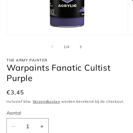
Media
Me
1
2
openen
op
van
1
/
4
in
in
modaal
mo
THE ARMY PAINTER
Warpaints Fanatic Cultist
Purple
Normale
€3,45
prijs
Inclusief btw.
Verzendkosten
worden berekend bij de checkout.
Aantal
Aantal
Aantal