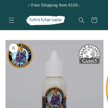
naar
✅Free Shipping from €100,-
de
content
Winkelwagen
a direct naar
roductinformatie