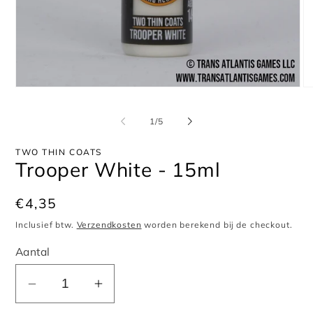
Media
Me
1
2
openen
op
van
1
/
5
in
in
modaal
mo
TWO THIN COATS
Trooper White - 15ml
Normale
€4,35
prijs
Inclusief btw.
Verzendkosten
worden berekend bij de checkout.
Aantal
Aantal
Aantal
verlagen
verhogen