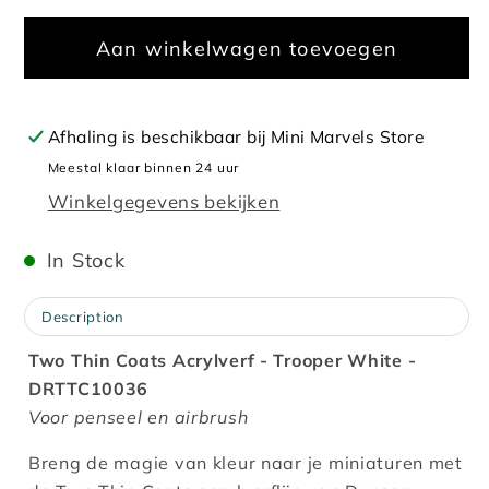
voor
voor
Aan winkelwagen toevoegen
Trooper
Trooper
White
White
-
-
15ml
15ml
Afhaling is beschikbaar bij
Mini Marvels Store
Meestal klaar binnen 24 uur
Winkelgegevens bekijken
In Stock
Description
Two Thin Coats Acrylverf - Trooper White -
DRTTC10036
Voor penseel en airbrush
Breng de magie van kleur naar je
miniaturen met