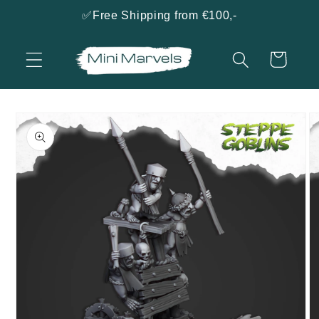
naar
✅Free Shipping from €100,-
de
content
Winkelwagen
a direct naar
roductinformatie