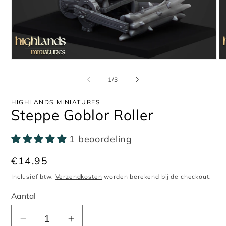
Media
Me
1
2
openen
op
van
1
/
3
in
in
modaal
mo
HIGHLANDS MINIATURES
Steppe Goblor Roller
1 beoordeling
Normale
€14,95
prijs
Inclusief btw.
Verzendkosten
worden berekend bij de checkout.
Aantal
Aantal
Aantal