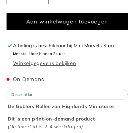
verlagen
verhogen
voor
voor
Aan winkelwagen toevoegen
Steppe
Steppe
Goblor
Goblor
Roller
Roller
Afhaling is beschikbaar bij
Mini Marvels Store
Meestal klaar binnen 24 uur
Winkelgegevens bekijken
On Demand
Description
De Goblors Roller van Highlands Miniatures
Dit is een print-on-demand product
(De levertijd is 2-4 werkdagen)