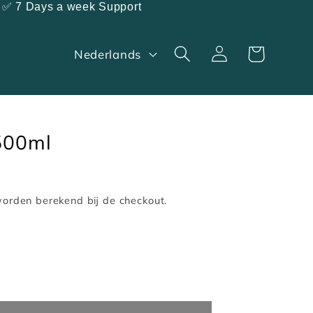
7 Days a week Support
T
Winkelwagen
Inloggen
Nederlands
a
a
l
 500ml
orden berekend bij de checkout.