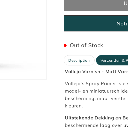
U
Satin
Satin
Varnish
Varnish
-
-
Not
500ml
500ml
Out of Stock
Description
Verzenden & 
Vallejo Varnish - Matt Va
Vallejo's Spray Primer is 
model- en miniatuurschilde
bescherming, maar versterk
kleuren.
Uitstekende Dekking en B
beschermende laag over u