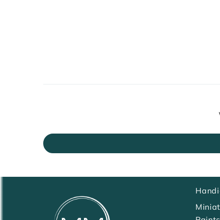
Handi
Minia
Paint