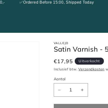
 €100,- ✅Ordered Before 15:00, Shipped Today ✅ 
e
Verf
Miniaturen
Search
VALLEJO
Satin Varnish -
Normale
€17,95
Uitverkocht
prijs
Inclusief btw.
Verzendkosten
w
Aantal
Aantal
Aantal
verlagen
verhogen
voor
voor