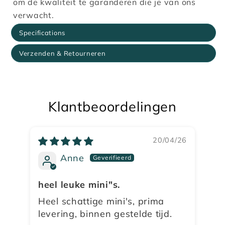
om de kwaliteit te garanderen die je van ons
verwacht.
Specifications
Verzenden & Retourneren
Klantbeoordelingen
20/04/26
Anne
heel leuke mini"s.
su
Heel schattige mini's, prima
ik
levering, binnen gestelde tijd.
ee