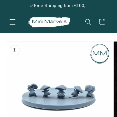
naar
✅Free Shipping from €100,-
de
content
Winkelwagen
a direct naar
roductinformatie