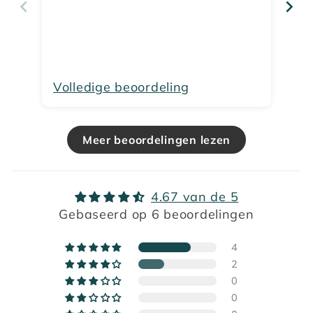
Ze
pr
be
Volledige beoordeling
Vo
Meer beoordelingen lezen
4.67 van de 5
Gebaseerd op 6 beoordelingen
4
2
0
0