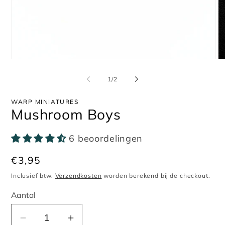
Media
Me
1
2
openen
op
van
1
/
2
in
in
modaal
mo
WARP MINIATURES
Mushroom Boys
6 beoordelingen
Normale
€3,95
prijs
Inclusief btw.
Verzendkosten
worden berekend bij de checkout.
Aantal
Aantal
Aantal