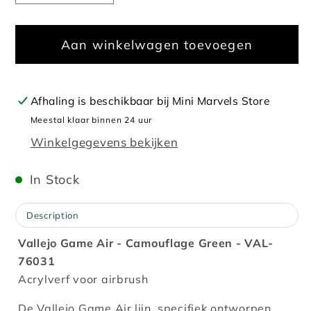
verlagen
verhogen
voor
voor
Aan winkelwagen toevoegen
Game
Game
Air
Air
Camouflage
Camouflage
Green
Green
Afhaling is beschikbaar bij
Mini Marvels Store
-
-
Meestal klaar binnen 24 uur
18ml
18ml
Winkelgegevens bekijken
In Stock
Description
Vallejo Game Air - Camouflage Green - VAL-
76031
Acrylverf voor airbrush
De Vallejo Game Air lijn, specifiek ontworpen