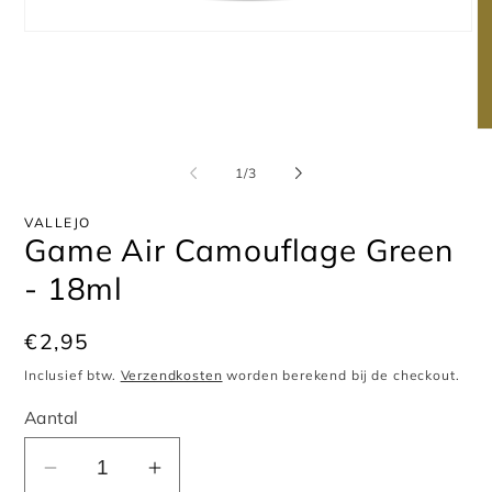
Media
1
openen
in
modaal
Me
2
op
van
1
/
3
in
mo
VALLEJO
Game Air Camouflage Green
- 18ml
Normale
€2,95
prijs
Inclusief btw.
Verzendkosten
worden berekend bij de checkout.
Aantal
Aantal
Aantal