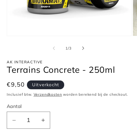
Media
Me
1
2
openen
op
van
1
/
3
in
in
modaal
mo
AK INTERACTIVE
Terrains Concrete - 250ml
Normale
€9,50
Uitverkocht
prijs
Inclusief btw.
Verzendkosten
worden berekend bij de checkout.
Aantal
Aantal
Aantal
verlagen
verhogen