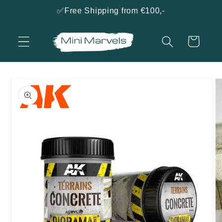
naar
✅Free Shipping from €100,-
de
content
Winkelwagen
a direct naar
roductinformatie